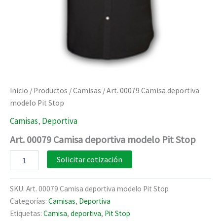
Inicio
/
Productos
/
Camisas
/ Art. 00079 Camisa deportiva
modelo Pit Stop
Camisas
,
Deportiva
Art. 00079 Camisa deportiva modelo Pit Stop
Art.
Solicitar cotización
00079
Camisa
deportiva
SKU:
Art. 00079 Camisa deportiva modelo Pit Stop
modelo
Categorías:
Camisas
,
Deportiva
Pit
Etiquetas:
Camisa
,
deportiva
,
Pit Stop
Stop