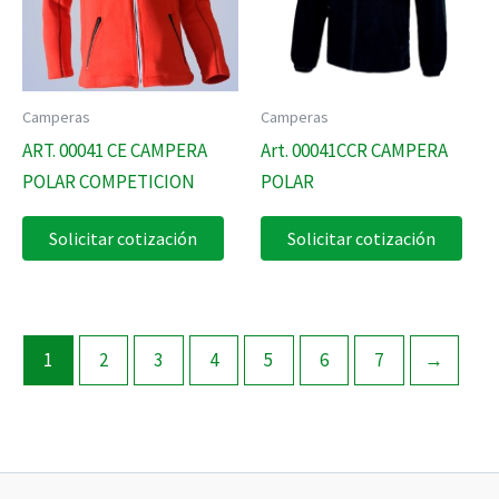
Camperas
Camperas
ART. 00041 CE CAMPERA
Art. 00041CCR CAMPERA
POLAR COMPETICION
POLAR
Solicitar cotización
Solicitar cotización
1
2
3
4
5
6
7
→