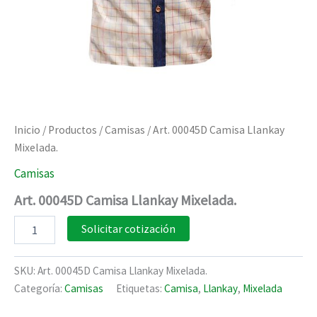
Inicio
/
Productos
/
Camisas
/ Art. 00045D Camisa Llankay
Mixelada.
Camisas
Art. 00045D Camisa Llankay Mixelada.
Art.
Solicitar cotización
00045D
Camisa
Llankay
SKU:
Art. 00045D Camisa Llankay Mixelada.
Mixelada.
Categoría:
Camisas
Etiquetas:
Camisa
,
Llankay
,
Mixelada
cantidad