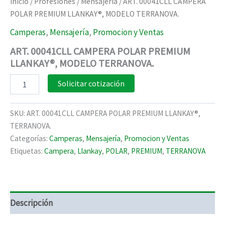
Inicio
/
Profesiones
/
Mensajería
/ ART. 00041CLL CAMPERA
POLAR PREMIUM LLANKAY®, MODELO TERRANOVA.
Camperas
,
Mensajería
,
Promocion y Ventas
ART. 00041CLL CAMPERA POLAR PREMIUM
LLANKAY®, MODELO TERRANOVA.
ART.
Solicitar cotización
00041CLL
CAMPERA
POLAR
SKU:
ART. 00041CLL CAMPERA POLAR PREMIUM LLANKAY®,
PREMIUM
TERRANOVA.
LLANKAY®,
Categorías:
Camperas
,
Mensajería
,
Promocion y Ventas
MODELO
TERRANOVA.
Etiquetas:
Campera
,
Llankay
,
POLAR
,
PREMIUM
,
TERRANOVA
cantidad
Descripción