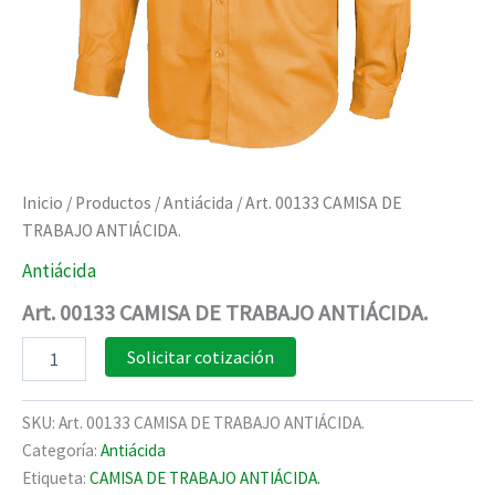
Inicio
/
Productos
/
Antiácida
/ Art. 00133 CAMISA DE
TRABAJO ANTIÁCIDA.
Antiácida
Art. 00133 CAMISA DE TRABAJO ANTIÁCIDA.
Art.
Solicitar cotización
00133
CAMISA
DE
SKU:
Art. 00133 CAMISA DE TRABAJO ANTIÁCIDA.
TRABAJO
Categoría:
Antiácida
ANTIÁCIDA.
Etiqueta:
CAMISA DE TRABAJO ANTIÁCIDA.
cantidad