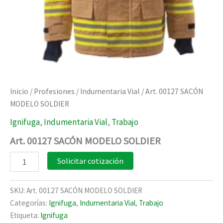
Inicio
/
Profesiones
/
Indumentaria Vial
/ Art. 00127 SACÓN
MODELO SOLDIER
Ignifuga
,
Indumentaria Vial
,
Trabajo
Art. 00127 SACÓN MODELO SOLDIER
Art.
Solicitar cotización
00127
SACÓN
MODELO
SKU:
Art. 00127 SACÓN MODELO SOLDIER
SOLDIER
Categorías:
Ignifuga
,
Indumentaria Vial
,
Trabajo
cantidad
Etiqueta:
Ignifuga