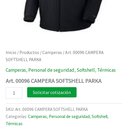
Inicio
/
Productos
/
Camperas
/ Art. 00096 CAMPERA
SOFTSHELL PARKA
Camperas
,
Personal de seguridad
,
Softshell
,
Térmicas
Art. 00096 CAMPERA SOFTSHELL PARKA
Art.
Solicitar cotización
00096
CAMPERA
SOFTSHELL
SKU:
Art. 00096 CAMPERA SOFTSHELL PARKA
PARKA
Categorías:
Camperas
,
Personal de seguridad
,
Softshell
,
cantidad
Térmicas