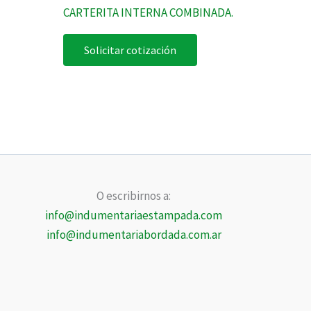
CARTERITA INTERNA COMBINADA.
Solicitar cotización
O escribirnos a:
info@indumentariaestampada.com
info@indumentariabordada.com.ar