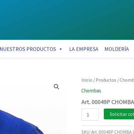
NUESTROS PRODUCTOS
LA EMPRESA
MOLDERÍA
Inicio
/
Productos
/
Chomb
Chombas
Art. 00049P CHOMB
Art.
Solicitar co
00049P
CHOMBA
LLANKAY
SKU:
Art. 00049P CHOMBA