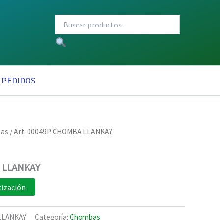
PEDIDOS
as
/ Art. 00049P CHOMBA LLANKAY
A LLANKAY
tización
 LLANKAY
Categoría:
Chombas