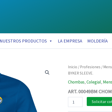
NUESTROS PRODUCTOS
LA EMPRESA
MOLDERÍA
Inicio
/
Profesiones
/
Mens
BYKER SLEEVE.
Chombas
,
Colegial
,
Mens
ART. 00049BM CHO
ART.
Solicitar co
00049BM
CHOMBA