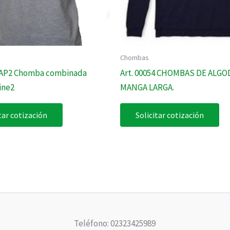
Chombas
50AP2 Chomba combinada
Art. 00054 CHOMBAS DE ALG
ine2
MANGA LARGA.
tar cotización
Solicitar cotización
Teléfono: 02323425989