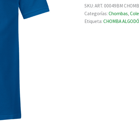
ALGODÓN
SKU:
ART. 00049BM CHOMB
MODELO
Categorías:
Chombas
,
Cole
BYKER
Etiqueta:
CHOMBA ALGODÓN
SLEEVE.
cantidad