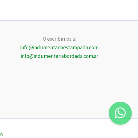
O escribirnos a:
info@indumentariaestampada.com
info@indumentariabordada.com.ar
on