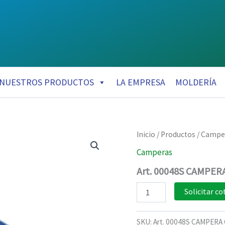
NUESTROS PRODUCTOS
LA EMPRESA
MOLDERÍA
Inicio
/
Productos
/
Campe
Camperas
Art. 00048S CAMPE
Art.
Solicitar co
00048S
CAMPERA
CASUAL,
SKU:
Art. 00048S CAMPER