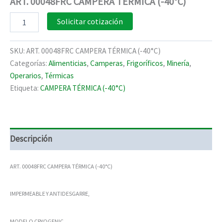
ART. 00048FRC CAMPERA TÉRMICA (-40°C)
ART.
Solicitar cotización
00048FRC
CAMPERA
TÉRMICA
SKU:
ART. 00048FRC CAMPERA TÉRMICA (-40°C)
(-40°C)
Categorías:
Alimenticias
,
Camperas
,
Frigoríficos
,
Minería
,
cantidad
Operarios
,
Térmicas
Etiqueta:
CAMPERA TÉRMICA (-40°C)
Descripción
ART. 00048FRC CAMPERA TÉRMICA (-40°C)
IMPERMEABLE Y ANTIDESGARRE,
MODELO CRYOGENIC,