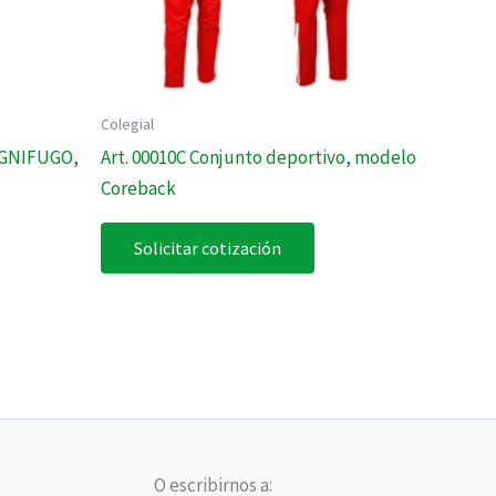
Colegial
IGNIFUGO,
Art. 00010C Conjunto deportivo, modelo
Coreback
Solicitar cotización
O escribirnos a: