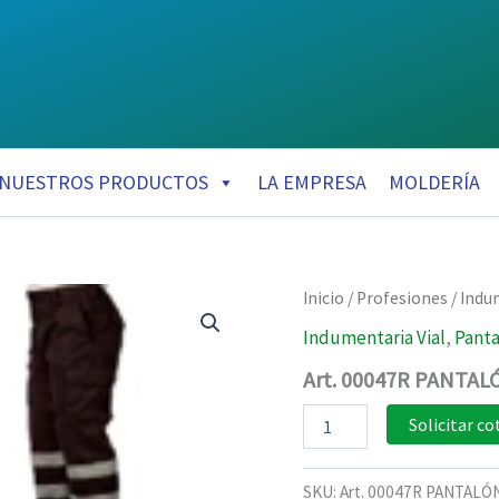
NUESTROS PRODUCTOS
LA EMPRESA
MOLDERÍA
Inicio
/
Profesiones
/
Indu
Indumentaria Vial
,
Panta
Art. 00047R PANTA
Art.
Solicitar co
00047R
PANTALÓN
DE
SKU:
Art. 00047R PANTALÓ