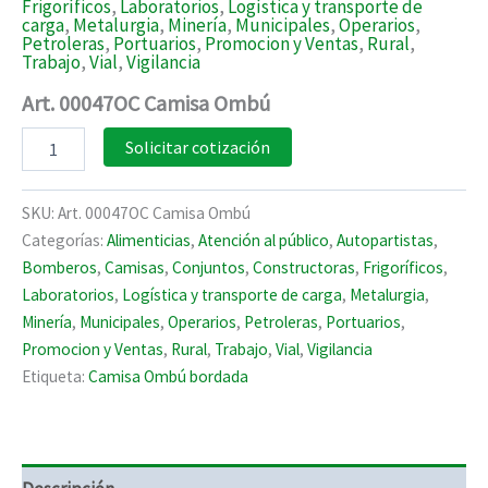
Frigoríficos
,
Laboratorios
,
Logística y transporte de
carga
,
Metalurgia
,
Minería
,
Municipales
,
Operarios
,
Petroleras
,
Portuarios
,
Promocion y Ventas
,
Rural
,
Trabajo
,
Vial
,
Vigilancia
Art. 00047OC Camisa Ombú
Art.
Solicitar cotización
00047OC
Camisa
Ombú
SKU:
Art. 00047OC Camisa Ombú
cantidad
Categorías:
Alimenticias
,
Atención al público
,
Autopartistas
,
Bomberos
,
Camisas
,
Conjuntos
,
Constructoras
,
Frigoríficos
,
Laboratorios
,
Logística y transporte de carga
,
Metalurgia
,
Minería
,
Municipales
,
Operarios
,
Petroleras
,
Portuarios
,
Promocion y Ventas
,
Rural
,
Trabajo
,
Vial
,
Vigilancia
Etiqueta:
Camisa Ombú bordada