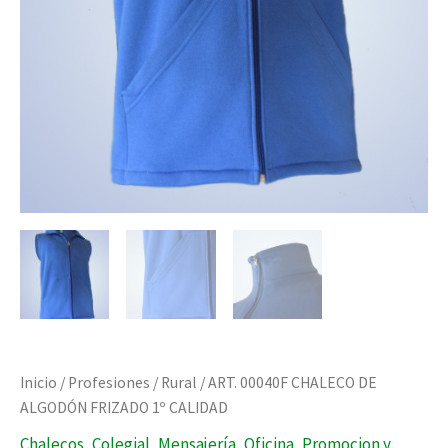
Inicio
/
Profesiones
/
Rural
/ ART. 00040F CHALECO DE
ALGODÓN FRIZADO 1º CALIDAD
Chalecos
,
Colegial
,
Mensajería
,
Oficina
,
Promocion y