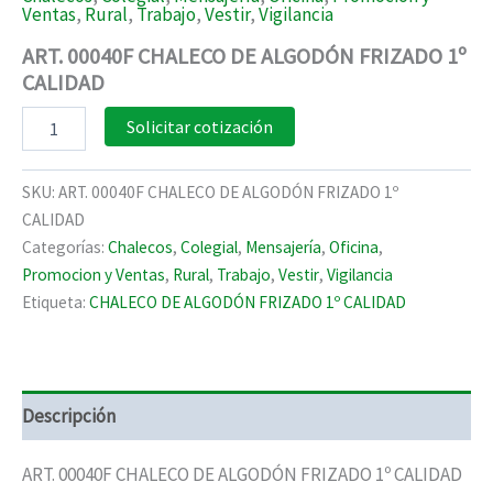
Ventas
,
Rural
,
Trabajo
,
Vestir
,
Vigilancia
ART. 00040F CHALECO DE ALGODÓN FRIZADO 1º
CALIDAD
ART.
Solicitar cotización
00040F
CHALECO
DE
SKU:
ART. 00040F CHALECO DE ALGODÓN FRIZADO 1º
ALGODÓN
CALIDAD
FRIZADO
Categorías:
Chalecos
,
Colegial
,
Mensajería
,
Oficina
,
1º
CALIDAD
Promocion y Ventas
,
Rural
,
Trabajo
,
Vestir
,
Vigilancia
cantidad
Etiqueta:
CHALECO DE ALGODÓN FRIZADO 1º CALIDAD
Descripción
ART. 00040F CHALECO DE ALGODÓN FRIZADO 1º CALIDAD