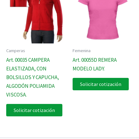
Camperas
Femenina
Art. 00035 CAMPERA
Art. 00055D REMERA
ELASTIZADA, CON
MODELO LADY.
BOLSILLOS Y CAPUCHA,
Solicitar cotización
ALGODÓN POLIAMIDA
VISCOSA.
Solicitar cotización