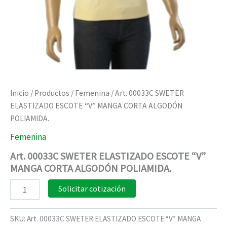
Inicio
/
Productos
/
Femenina
/ Art. 00033C SWETER
ELASTIZADO ESCOTE “V” MANGA CORTA ALGODÓN
POLIAMIDA.
Femenina
Art. 00033C SWETER ELASTIZADO ESCOTE “V”
MANGA CORTA ALGODÓN POLIAMIDA.
Art.
Solicitar cotización
00033C
SWETER
ELASTIZADO
SKU:
Art. 00033C SWETER ELASTIZADO ESCOTE “V” MANGA
ESCOTE