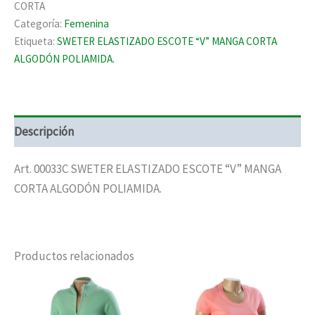
CORTA
“V”
Categoría:
Femenina
MANGA
CORTA
Etiqueta:
SWETER ELASTIZADO ESCOTE “V” MANGA CORTA
ALGODÓN
ALGODÓN POLIAMIDA.
POLIAMIDA.
cantidad
Descripción
Art. 00033C SWETER ELASTIZADO ESCOTE “V” MANGA
CORTA ALGODÓN POLIAMIDA.
Productos relacionados