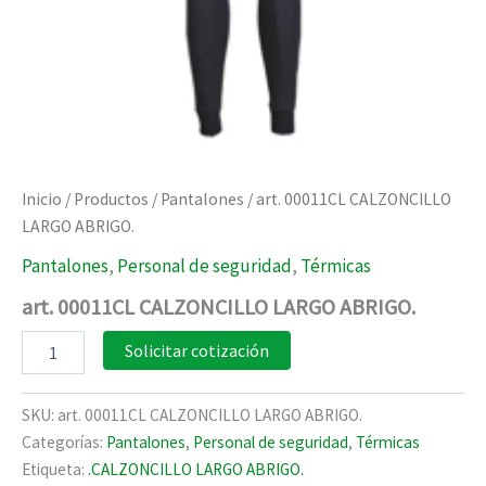
Inicio
/
Productos
/
Pantalones
/ art. 00011CL CALZONCILLO
LARGO ABRIGO.
Pantalones
,
Personal de seguridad
,
Térmicas
art. 00011CL CALZONCILLO LARGO ABRIGO.
art.
Solicitar cotización
00011CL
CALZONCILLO
LARGO
SKU:
art. 00011CL CALZONCILLO LARGO ABRIGO.
ABRIGO.
Categorías:
Pantalones
,
Personal de seguridad
,
Térmicas
cantidad
Etiqueta:
.CALZONCILLO LARGO ABRIGO.