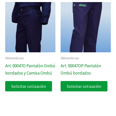
Alimenticias
Alimenticias
Art. 00047O Pantalón Ombú
Art. 00047OP Pantalón
bordados y Camisa Ombú
Ombú bordados
Solicitar cotización
Solicitar cotización