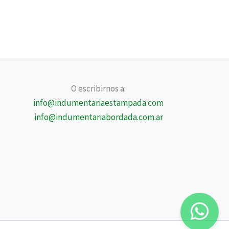
O escribirnos a:
info@indumentariaestampada.com
info@indumentariabordada.com.ar